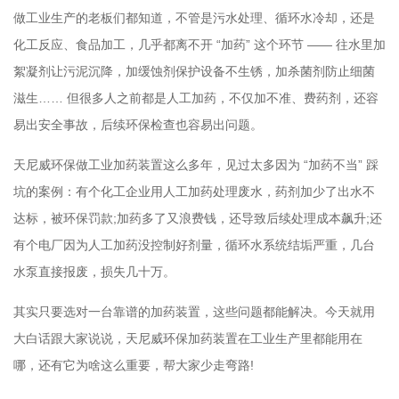
做工业生产的老板们都知道，不管是污水处理、循环水冷却，还是
化工反应、食品加工，几乎都离不开 “加药” 这个环节 —— 往水里加
絮凝剂让污泥沉降，加缓蚀剂保护设备不生锈，加杀菌剂防止细菌
滋生…… 但很多人之前都是人工加药，不仅加不准、费药剂，还容
易出安全事故，后续环保检查也容易出问题。
天尼威环保做工业加药装置这么多年，见过太多因为 “加药不当” 踩
坑的案例：有个化工企业用人工加药处理废水，药剂加少了出水不
达标，被环保罚款;加药多了又浪费钱，还导致后续处理成本飙升;还
有个电厂因为人工加药没控制好剂量，循环水系统结垢严重，几台
水泵直接报废，损失几十万。
其实只要选对一台靠谱的加药装置，这些问题都能解决。今天就用
大白话跟大家说说，天尼威环保加药装置在工业生产里都能用在
哪，还有它为啥这么重要，帮大家少走弯路!