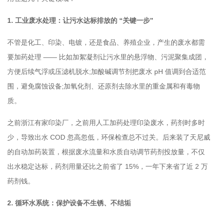
1. 工业废水处理：让污水达标排放的 “关键一步”
不管是化工、印染、电镀，还是食品、养殖企业，产生的废水都需
要加药处理 —— 比如加絮凝剂让污水里的悬浮物、污泥聚集成团，
方便后续气浮或压滤机脱水;加酸碱调节剂把废水 pH 值调到合适范
围，避免腐蚀设备;加氧化剂、还原剂去除水里的重金属和有毒物
质。
之前浙江有家印染厂，之前用人工加药处理印染废水，药剂时多时
少，导致出水 COD 忽高忽低，环保检查总不过关。后来装了天尼威
的自动加药装置，根据废水流量和水质自动调节药剂投放量，不仅
出水稳定达标，药剂用量还比之前省了 15%，一年下来省了近 2 万
药剂钱。
2. 循环水系统：保护设备不生锈、不结垢