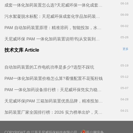
06-16
成套一体化加药装置怎么选?天尼威环保一体化成套加药装置省心又省钱
06-09
污水絮凝脱水标配：天尼威环保成套化学品加药装置，专为 PAM 投加量身打造
06-02
PAM 自动加药装置原理：精准溶药，智能投加，水处理高效省心
05-26
天尼威环保 PAM 一体化加药装置说明书|从安装到运维，实操详解
更多
技术文库 Article
05-19
自动加药装置的工作电机功率是多少?选型不踩坑
05-12
PAM一体化加药装置价格怎么算?看懂配置不花冤枉钱
05-07
PAM 一体化加药设备排行榜：天尼威环保凭实力稳居优质厂家前列
04-28
天尼威环保|PAM 三箱加药装置优质品牌，精准投加省药省心
04-21
加药装置厂家全国排行榜：2026 实力榜单出炉，天尼威环保凭硬核实力稳居前列
COPYRIGHT @ 江苏天尼威环保科技有限公司
苏公网安备