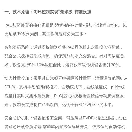
一、技术原理：闭环控制实现“毫米级”精准投加
PAC加药装置的核心逻辑是“溶解-储存-计量-投加”全流程自动化。以
天尼威JY系列为例，其工作流程可分为三步：
智能溶药系统：通过螺旋输送机将PAC固体粉末定量投入溶药罐，
配合桨式搅拌器形成湍流，确保药剂与水充分混合。针对高浓度需
求，设备支持5%-10%浓度配比，溶药效率较传统设备提升30%。
动态计量投加：采用进口米顿罗电磁隔膜计量泵，流量调节范围0.5-
50L/h，支持手动/自动双模式。自动模式下，在线浊度仪、pH计或
流量计实时采集水质数据，PLC控制系统根据反馈信号动态调整泵
速，投加误差控制在±1%以内，远优于行业平均±5%的水平。
安全防护机制：设备配备安全阀、背压阀及PVDF材质过滤器，防止
管路超压或杂质堵塞;溶药罐内置液位浮球开关，低液位时自动停机