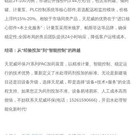
础款JY-100为例，市场公开报价约3.44万元/台，包含溶药罐、储药
罐、计量泵、PLC控制系统等核心部件;若选配远程监控模块，价格
上浮约15%-20%。相较于市场同类产品，天尼威的优势在于“进口核
心部件+本土化服务”：计量泵采用米顿罗、帕斯菲达等品牌，确保
稳定性;全国布局的售后团队提供24小时响应，降低客户运维成本。
结语：从“经验投加”到“智能控制”的跨越
天尼威环保JY系列PAC加药装置，以精准计量、智能控制、稳定运
行的技术优势，重新定义了水处理药剂投加的标准。无论是新建项
目还是旧设备升级，选择天尼威，即是选择“设备+技术+服务”的全流
程支持。如果您正为药剂投加不准、设备易堵易坏、人工成本高而
烦恼，不妨联系天尼威环保(电话：15261590666)，开启水处理智
能化新时代!