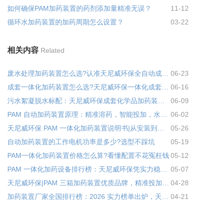
如何确保PAM加药装置的药剂添加量精准无误？
11-12
循环水加药装置的加药周期怎么设置？
03-22
相关内容
Related
废水处理加药装置怎么选?认准天尼威环保全自动成套加药设备
06-23
成套一体化加药装置怎么选?天尼威环保一体化成套加药装置省心又省钱
06-16
污水絮凝脱水标配：天尼威环保成套化学品加药装置，专为 PAM 投加量身打造
06-09
PAM 自动加药装置原理：精准溶药，智能投加，水处理高效省心
06-02
天尼威环保 PAM 一体化加药装置说明书|从安装到运维，实操详解
05-26
自动加药装置的工作电机功率是多少?选型不踩坑
05-19
PAM一体化加药装置价格怎么算?看懂配置不花冤枉钱
05-12
PAM 一体化加药设备排行榜：天尼威环保凭实力稳居优质厂家前列
05-07
天尼威环保|PAM 三箱加药装置优质品牌，精准投加省药省心
04-28
加药装置厂家全国排行榜：2026 实力榜单出炉，天尼威环保凭硬核实力稳居前列
04-21