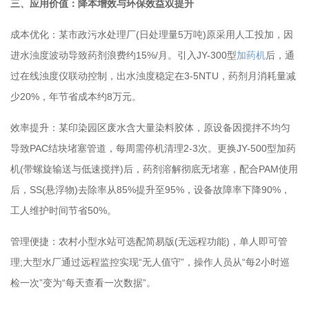
三、应用价值：降本增效与环保效益双提升
成本优化：某市政污水处理厂(日处理量5万吨)原采用人工投加，因
进水浊度波动导致药剂浪费约15%/月。引入JY-300型
加药机
后，通
过在线浊度仪联动控制，出水浊度稳定在3-5NTU，药剂月消耗量减
少20%，年节省成本约8万元。
效率提升：某印染园区废水含大量染料胶体，原设备因搅拌不均匀
导致PAC结块堵塞管道，每周需停机清理2-3次。更换JY-500型加药
机(带螺旋输送与低速搅拌)后，药剂溶解彻底无堵塞，配合PAM使用
后，SS(悬浮物)去除率从85%提升至95%，设备故障率下降90%，
工人维护时间节省50%。
管理便捷：农村小型水站可选配简易版(无远程功能)，单人即可管
理;大型水厂通过远程监控实现“无人值守”，操作人员从“每2小时巡
检一次”变为“每天查看一次数据”。