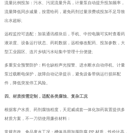
流量比例投加：污水、污泥流量升高，计量泵自动提升投加频率，
流量降低同步减量，按需给药，避免药剂过量浪费或投加不足导致
出水超标;
远程监控可选配：加装通讯模块后，手机、中控电脑可实时查看药
液浓度、设备运行状态、药耗数据，远程修改配药、投加参数，大
型工业园区、连片乡镇污水站集中管理十分便捷;
多重安全预警防护：料仓缺粉声光报警、进水断水自动停机、计量
泵过载断电保护，故障自动记录提示，避免设备带病运行损坏配
件，降低突发停工风险。
四、材质按需定制，适配各类腐蚀、复杂工况
根据客户水质、药剂腐蚀程度，天尼威成套一体化加药装置提供多
材质方案，不一刀切使用廉价材料：
常规市政、食品废水工况：槽体选用加厚防腐 PP 材质，性价比高，