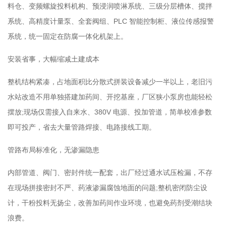
料仓、变频螺旋投料机构、预浸润喷淋系统、三级分层槽体、搅拌
系统、高精度计量泵、全套阀组、PLC 智能控制柜、液位传感报警
系统，统一固定在防腐一体化机架上。
安装省事，大幅缩减土建成本
整机结构紧凑，占地面积比分散式拼装设备减少一半以上，老旧污
水站改造不用单独搭建加药间、开挖基座，厂区狭小泵房也能轻松
摆放;现场仅需接入自来水、380V 电源、投加管道，简单校准参数
即可投产，省去大量管路焊接、电路接线工期。
管路布局标准化，无渗漏隐患
内部管道、阀门、密封件统一配套，出厂经过通水试压检漏，不存
在现场拼接密封不严、药液渗漏腐蚀地面的问题;整机密闭防尘设
计，干粉投料无扬尘，改善加药间作业环境，也避免药剂受潮结块
浪费。