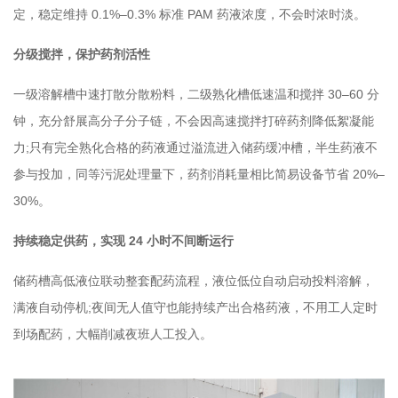
定，稳定维持 0.1%–0.3% 标准 PAM 药液浓度，不会时浓时淡。
分级搅拌，保护药剂活性
一级溶解槽中速打散分散粉料，二级熟化槽低速温和搅拌 30–60 分
钟，充分舒展高分子分子链，不会因高速搅拌打碎药剂降低絮凝能
力;只有完全熟化合格的药液通过溢流进入储药缓冲槽，半生药液不
参与投加，同等污泥处理量下，药剂消耗量相比简易设备节省 20%–
30%。
持续稳定供药，实现 24 小时不间断运行
储药槽高低液位联动整套配药流程，液位低位自动启动投料溶解，
满液自动停机;夜间无人值守也能持续产出合格药液，不用工人定时
到场配药，大幅削减夜班人工投入。