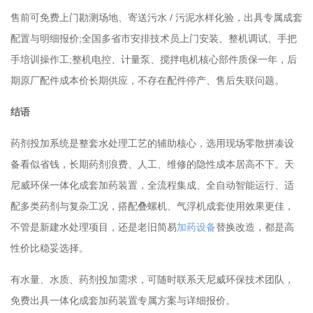
售前可免费上门勘测场地、寄送污水 / 污泥水样化验，出具专属成套
配置与明细报价;全国多省市安排技术员上门安装、整机调试、手把
手培训操作工;整机电控、计量泵、搅拌电机核心部件质保一年，后
期原厂配件成本价长期供应，不存在配件停产、售后失联问题。
结语
药剂投加系统是整套水处理工艺的辅助核心，选用现场零散拼凑设
备看似省钱，长期药剂浪费、人工、维修的隐性成本居高不下。天
尼威环保一体化成套加药装置，全流程集成、全自动智能运行、适
配多类药剂与复杂工况，搭配叠螺机、气浮机成套使用效果更佳，
不管是新建水处理项目，还是老旧简易
加药设备
替换改造，都是高
性价比稳妥选择。
有水量、水质、药剂投加需求，可随时联系天尼威环保技术团队，
免费出具一体化成套加药装置专属方案与详细报价。