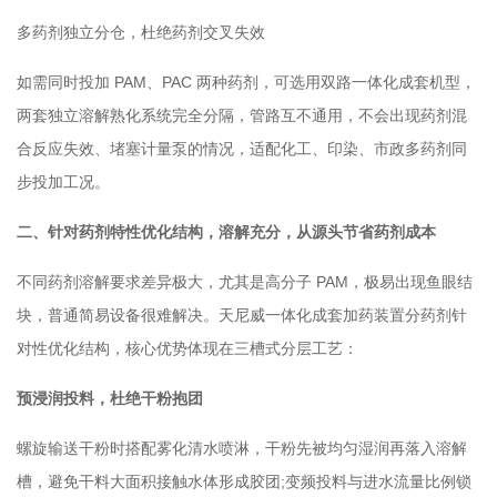
多药剂独立分仓，杜绝药剂交叉失效
如需同时投加 PAM、PAC 两种药剂，可选用双路一体化成套机型，
两套独立溶解熟化系统完全分隔，管路互不通用，不会出现药剂混
合反应失效、堵塞计量泵的情况，适配化工、印染、市政多药剂同
步投加工况。
二、针对药剂特性优化结构，溶解充分，从源头节省药剂成本
不同药剂溶解要求差异极大，尤其是高分子 PAM，极易出现鱼眼结
块，普通简易设备很难解决。天尼威一体化成套加药装置分药剂针
对性优化结构，核心优势体现在三槽式分层工艺：
预浸润投料，杜绝干粉抱团
螺旋输送干粉时搭配雾化清水喷淋，干粉先被均匀湿润再落入溶解
槽，避免干料大面积接触水体形成胶团;变频投料与进水流量比例锁