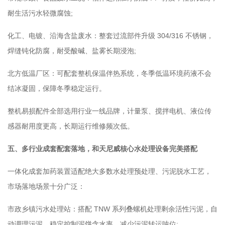
耐生活污水轻微腐蚀;
化工、电镀、沿海含盐废水：整套过流部件升级 304/316 不锈钢，
焊缝钝化防腐，耐受酸碱、盐雾长期浸泡;
北方低温厂区：可配套整机保温伴热系统，冬季低温环境药液不会
结冰凝固，保障冬季稳定运行。
整机易损配件全部选用行业一线品牌，计量泵、搅拌电机、液位传
感器耐用度更高，长期运行维修频次低。
五、多行业成套配套落地，和天尼威核心水处理设备完美搭配
一体化成套加药装置适配绝大多数水处理预处理、污泥脱水工艺，
市场落地场景十分广泛：
市政乡镇污水处理站：搭配 TNW 系列叠螺机处理剩余活性污泥，自
动调理污泥，稳定控制泥饼含水率，减少污泥转运吨位;