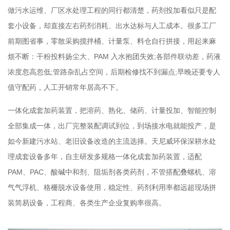
做污水运维、厂区水处理工程的同行都清楚，药剂投加看似只是配
套小设备，却直接左右药剂消耗、出水达标与人工成本。很多工厂
前期图省事，零散采购搅拌桶、计量泵、料仓自行拼接，用起来麻
烦不断：干粉投料扬尘大、PAM 入水抱团失效;各部件联动差，药液
浓度忽高忽低;管路杂乱占空间，后期检修找不到漏点;早晚还要专人
值守配药，人工开销常年居高不下。
一体化成套加药装置，把溶药、熟化、储药、计量投加、智能控制
全部集成一体，出厂完整装配调试到位，到场接水电就能投产，是
如今新建污水站、老旧设备改造的主流选择。天尼威环保深耕水处
理成套设备多年，自主研发多规格一体化成套加药装置，适配
PAM、PAC、酸碱中和剂、阻垢剂各类药剂，不管搭配叠螺机、溶
气气浮机、格栅脱水设备使用，稳定性、药剂利用率都远超现场拼
装简易设备，工程商、各类生产企业复购率很高。