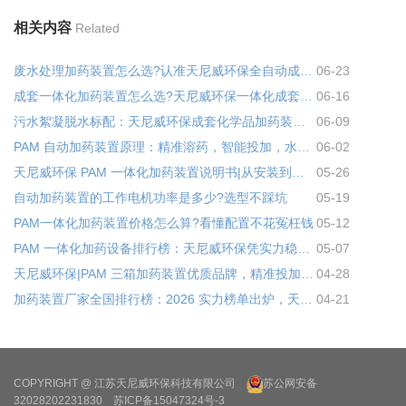
相关内容
Related
废水处理加药装置怎么选?认准天尼威环保全自动成套加药设备
06-23
成套一体化加药装置怎么选?天尼威环保一体化成套加药装置省心又省钱
06-16
污水絮凝脱水标配：天尼威环保成套化学品加药装置，专为 PAM 投加量身打造
06-09
PAM 自动加药装置原理：精准溶药，智能投加，水处理高效省心
06-02
天尼威环保 PAM 一体化加药装置说明书|从安装到运维，实操详解
05-26
自动加药装置的工作电机功率是多少?选型不踩坑
05-19
PAM一体化加药装置价格怎么算?看懂配置不花冤枉钱
05-12
PAM 一体化加药设备排行榜：天尼威环保凭实力稳居优质厂家前列
05-07
天尼威环保|PAM 三箱加药装置优质品牌，精准投加省药省心
04-28
加药装置厂家全国排行榜：2026 实力榜单出炉，天尼威环保凭硬核实力稳居前列
04-21
COPYRIGHT @ 江苏天尼威环保科技有限公司
苏公网安备
32028202231830
苏ICP备15047324号-3